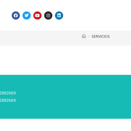
>
SERVICIOS
12882669
12882669